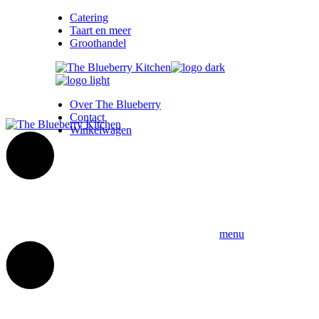
Skip
Catering
to
Taart en meer
the
Groothandel
content
Over The Blueberry
Contact
Winkelwagen
menu